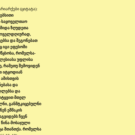
რიარქები (ციტატა):
რებსითი
ე-საყოველთაო
წმიდა ზღუდეთა
 ყოველდღიურად,
ებსა და შეგონებათ
ც იგი ეფესოში
მწყსოსა, რომელსა-
კლესიასა უფლისა
ე, რამეთუ შემოვიდენ
ნი იტყოდიან
 ამისთვის
ონებასა და
დლებსა და
სიტყვით მთელ
ლნი, განმტკიცებულნი
ნენ ეშმაკის
აგვიდებს ჩვენ
უ წინა-მოსაჯული
ცა შთანთქა. რომელსა