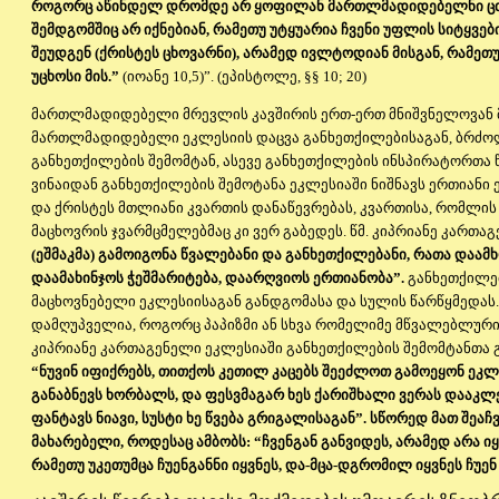
როგორც აწინდელ დრომდე არ ყოფილან მართლმადიდებელნი ცთუ
შემდგომშიც არ იქნებიან, რამეთუ უტყუარია ჩვენი უფლის სიტყვებ
შეუდგენ (ქრისტეს ცხოვარნი), არამედ ივლტოდიან მისგან, რამეთუ 
უცხოსი მის.”
(იოანე 10,5)”. (ეპისტოლე, §§ 10; 20)
მართლმადიდებელი მრევლის კავშირის ერთ-ერთ მნიშვნელოვან მ
მართლმადიდებელი ეკლესიის დაცვა განხეთქილებისაგან, ბრძ
განხეთქილების შემომტან, ასევე განხეთქილების ინსპირატორთა 
ვინაიდან განხეთქილების შემოტანა ეკლესიაში ნიშნავს ერთიანი
და ქრისტეს მთლიანი კვართის დანაწევრებას, კვართისა, რომლის
მაცხოვრის ჯვარმცმელებმაც კი ვერ გაბედეს. წმ. კიპრიანე კართა
(ეშმაკმა) გამოიგონა წვალებანი და განხეთქილებანი, რათა დაამხ
დაამახინჯოს ჭეშმარიტება, დაარღვიოს ერთიანობა”.
განხეთქილებ
მაცხოვნებელი ეკლესიისაგან განდგომასა და სულის წარწყმედას. 
დამღუპველია, როგორც პაპიზმი ან სხვა რომელიმე მწვალებლური 
კიპრიანე კართაგენელი ეკლესიაში განხეთქილების შემომტანთა 
“ნუვინ იფიქრებს, თითქოს კეთილ კაცებს შეეძლოთ გამოეყონ ეკლე
განაბნევს ხორბალს, და ფესვმაგარ ხეს ქარიშხალი ვერას დააკლ
ფანტავს ნიავი, სუსტი ხე წვება გრიგალისაგან”. სწორედ მათ შეაჩ
მახარებელი, როდესაც ამბობს: “ჩვენგან განვიდეს, არამედ არა იყ
რამეთუ უკეთუმცა ჩუენგანნი იყვნეს, და-მცა-დგრომილ იყვნეს ჩუენ