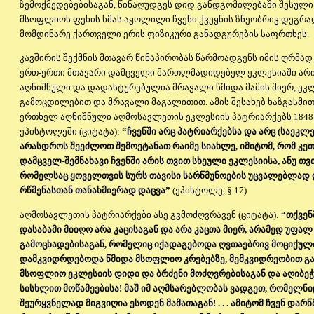
ზემოქმედებებისაგან, წინაღუდგეს დიდ განდგომილებაში შესულ
მსოფლიოს ფეხის ხმას აყოლილი ჩვენი ქვეყნის ზნეობრივ დეგრად
მომდინარე ქართველი ერის ფიზიკური განადგურების საფრთხეს.
კავშირის შექმნის მთავარ წინაპირობას წარმოადგენს იმის ღრმად
ერთ-ერთი მთავარი დამცველი მართლმადიდებელ ეკლესიაში არის
აღნიშნული და დადასტურებულია მრავალი წმიდა მამის მიერ, ე
გამოცდილებით და მრავალი მაგალითით. ამის შესახებ ხაზგასმით
ერთხელ აღნიშნული აღმოსავლეთის ეკლესიის პატრიარქებს 1848 წ
ეპისტოლეში (ციტატა):
“ჩვენში არც პატრიარქებსა და არც (საეკლე
არასდროს შეეძლოთ შემოეტანათ რაიმე სიახლე, იმიტომ, რომ კე
დამცველ-შემნახავი ჩვენში არის თვით სხეული ეკლესიისა, ანუ თვ
რომელსაც ყოველთვის სურს თავისი სარწმუნოების უცვალებლად დ
რწმენასთან თანახმიერად დაცვა”
(ეპისტოლე, § 17)
აღმოსავლეთის პატრიარქები ასე გვმოძღვრავენ (ციტატა):
“თქვენმ
დასაბამი მიიღო არა კაცისაგან და არა კაცთა მიერ, არამედ უფალ
გამოცხადებისაგან, რომელიც იქადაგებოდა ღვთაებრივ მოციქულთ
დამკვიდრდებოდა წმიდა მსოფლიო კრებებზე, მემკვიდრეობით გ
მსოფლიო ეკლესიის დიდი და ბრძენი მოძღვრებისაგან და აღიბე
სისხლით მოწამეებისა! მაშ იმ აღმსარებლობას ვადგეთ, რომელნი
შეურყვნელად მიგვიღია ესოდენ მამათაგან! . . . ამიტომ ჩვენ დარ