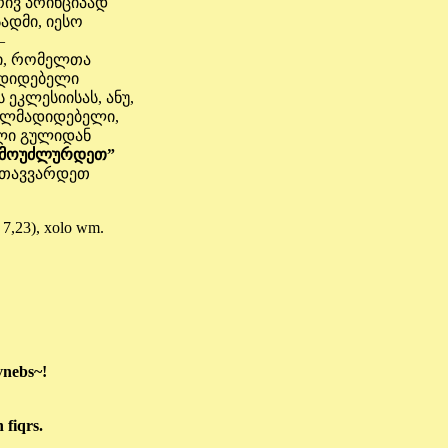
რივ პრინციპად
ადმი, იესო
–
მი, რომელთა
ადიდებელი
ეკლესიისას, ანუ,
რთლმადიდებელი,
ილი გულიდან
ა მოუძლურდეთ”
 შთავვარდეთ
. 7,23), xolo wm.
vnebs~!
 fiqrs.