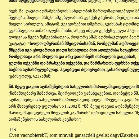
წინა-აღუდეგით მტკიცე სარწმუნოებითა.
(პეტრე 5,8-9)” (ეპისტოლე, 
ჩვენ, წმ. დავით აღმაშენებლის სახელობის მართლმადიდებელი მ
წევრებს, მთელი პასუხისმგებლობითა გვაქვს გაცნობიერებული თ
მთელი სირთულე. ამიტომ, ვევედრებით ღმერთს, გვიხსნას ცდომი
გვასწავლოს სიმართლენი მისნი, ასევე იმედი გვაქვს ყველა პატი
ლოცვისა ჩვენი შეწევნისათვის, როგორც ამას აღმოსავლელი პატ
(ციტატა):
“ხოლო ღმერთმან მშვიდობისამან, რომელმან აღმოიყვა
მწყემსი იგი ცხოვართაი დიდი სისხლითა მით აღთქუმისა საუკუნოისა
რომელსაცა არა ჰრულის და არც დაიძინებს ისრაელის დაცვისას, -
გულნი თქვენნი და ზრახვები თქვენნი, და წარმართოს ფერხნი თქ
საქმის აღსასრულებლად. ჰგიებდეთ ძლიერებით, გიხაროდენ უფლ
(ეპისტოლე, §23) ამინ!
წმ. მეფე დავით აღმაშენებლის სახელობის მართლმადიდებელი მ
(წინამდებარე მიმართვა, მცირეოდენი განსხვავებით, დაიბეჭდა წმ
აღმაშენებლის სახელობის მართლმადიდებელი მრევლის კავშირის
არს მსახურებად უფლისა", N1, 2002 წ. “წმ. მეფე დავით აღმაშენე
მართლმადიდებელი მრევლის კავშირის” იურიდიული სახელია "მ
აღმაშენებლის სახელობის კავშირი")
P.S.
Cven vacnobierebT, rom mravali gansacdeli gvelis: dagviZaxeben 