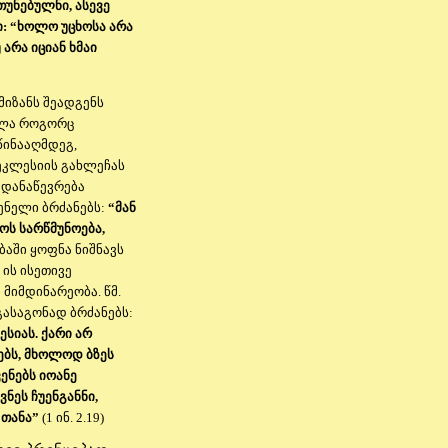
ნებულნი, ასევე
ი: “ხოლო უცხოსა არა
არა იციან ხმაი
იზანს შეადგენს
ოლა როგორც
წინააღმდეგ,
 ეკლესიის გახლეჩას
 დანაწევრება
გენელი ბრძანებს:
“მან
ოს სარწმუნოება,
აში ყოფნა ნიშნავს
ის ისეთივე
მიმდინარეობა. წმ.
გასაგონად ბრძანებს:
სიას. ქარი არ
ებს, მხოლოდ ბზეს
ვენებს იოანე
ვნეს ჩუენგანნი,
 თანა”
(1 ინ. 2.19)