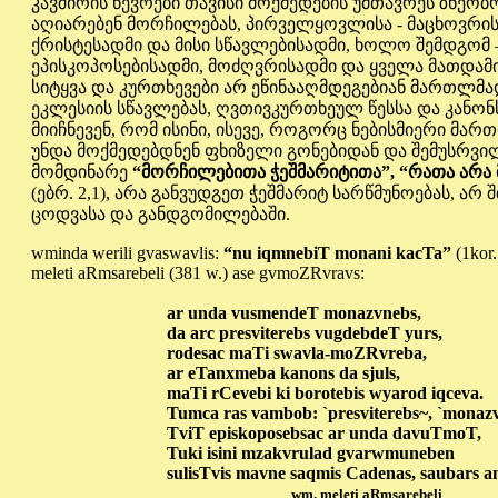
კავშირის წევრები თავისი მოქმედების უმთავრეს ზნეობ
აღიარებენ მორჩილებას, პირველყოვლისა - მაცხოვრის
ქრისტესადმი და მისი სწავლებისადმი, ხოლო შემდგომ 
ეპისკოპოსებისადმი, მოძღვრისადმი და ყველა მათდა
სიტყვა და კურთხევები არ ეწინააღმდეგებიან მართლმ
ეკლესიის სწავლებას, ღვთივკურთხეულ წესსა და კანონს 
მიიჩნევენ, რომ ისინი, ისევე, როგორც ნებისმიერი მა
უნდა მოქმედებდნენ ფხიზელი გონებიდან და შემუსრვ
მომდინარე
“მორჩილებითა ჭეშმარიტითა”, “რათა არ
(ებრ. 2,1), არა განვუდგეთ ჭეშმარიტ სარწმუნოებას, არ
ცოდვასა და განდგომილებაში.
wminda werili gvaswavlis:
“nu iqmnebiT monani kacTa”
(1kor
meleti aRmsarebeli (381 w.) ase gvmoZRvravs:
ar unda vusmendeT monazvnebs,
da arc presviterebs vugdebdeT yurs,
rodesac maTi swavla-moZRvreba,
ar eTanxmeba kanons da sjuls,
maTi rCevebi ki borotebis wyarod iqceva.
Tumca ras vambob: `presviterebs~, `monaz
TviT episkoposebsac ar unda davuTmoT,
Tuki isini mzakvrulad gvarwmuneben
sulisTvis mavne saqmis Cadenas, saubars an
wm. meleti aRmsarebeli