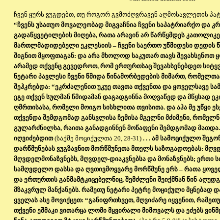
ჩვენ ყურს ვუგდებთ, თუ როგორ გვმოძღვრავენ აღმოსავლეთის პატ
“ჩვენს უსათუო მოვალეობად მიგვაჩნია ჩვენი საპატრიარქო და კ
გადაწყვეტილების მიღება, რათა არავინ არ წარწყმდეს კათოლიკ
მართლმადიდებელი ეკლესიის – ჩვენი საერთო უწმიდესი დედის 
შიგნით მყოფთაგან: და არა მხოლოდ საკუთარ თავს შევახსენოთ
არამედ თქვენც გევედროთ, რომ ერთურთსაც შევახსენებდეთ სიტყვ
ნეტარი პავლესი ჩვენი წმიდა წინამორბედების მიმართ, რომელთა
შეჰკრებდა: “ეკრძალენით უკუე თავთა თქვენთა და ყოველსავე სა
ეგე თქვენ სულმან წმიდამან დაგადგინნა მოღვაწედ და მწყსად ე
ღმრთისასა, რომელი მოიგო სისხლითა თვისითა. და აჰა მე უწყი ეს
თქვენდა შემდგომად განსვლისა ჩემისა მგელნი მძიმენი, რომელ
გულარძნილსა, რაითა განადგინნენ მოწაფენი შემდგომად მათდა.
იღვიძებდით
(საქმე მოციქულთა 20, 28-31)
. . . ამ სამოციქულო შეგ
დარწმუნებას ვუგზავნით მორწმუნეთა მთელს საზოგადოებას: მღვ
მღვდელმონაზვნებს, მღვდელ-დიაკვნებსა და მონაზვნებს; ერთი 
სამღვდელო დასსა და ღვთივმოყვარე მორწმუნე ერს – რათა ყოვე
და ერთურთის განმამტკიცებელნიც, შემძლენი შეიქმნან წინ-აღუდგ
მზაკვრულ მანქანებს. რამეთუ ნეტარი პეტრე მოციქული მცნებად დ
ყველას ასე მოვიქცეთ: “განიფრთხვეთ, მღვიძარე იყვენით, რამეთ
თქვენი ეშმაკი ვითარცა ლომი მყვირალი მიმოვალს და ეძებს ვინმ